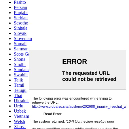
Pashto
Persian
Punjabi
Serbian
Sesotho
Sinhala
Slovak
Slovenian
Somali
Samoan
Scots Gaelic
Shona
Sindhi
Sundanese
Swahili
Tajik
Tamil
Telugu
Thai
Ukrainian
Urdu
Uzbek
Vietnamese
Welsh
Xhosa